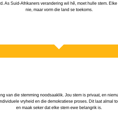
d. As Suid-Afrikaners verandering wil hê, moet hulle stem. Elke 
nie, maar vorm die land se toekoms.
ng van die stemming noodsaaklik. Jou stem is privaat, en nieman
ividuele vryheid en die demokratiese proses. Dit laat almal to
en maak seker dat elke stem ewe belangrik is.