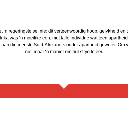
et ‘n regeringstelsel nie; dit verteenwoordig hoop, gelykheid en
rika was ‘n moeilike een, met talle individue wat teen apartheid
 aan die meeste Suid-Afrikaners onder apartheid geweier. Om va
nie, maar ‘n manier om hul stryd te eer.