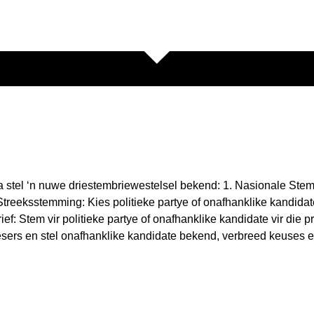
 stel ‘n nuwe driestembriewestelsel bekend: 1. Nasionale Stembri
treeksstemming: Kies politieke partye of onafhanklike kandidate
ef: Stem vir politieke partye of onafhanklike kandidate vir die p
sers en stel onafhanklike kandidate bekend, verbreed keuses e