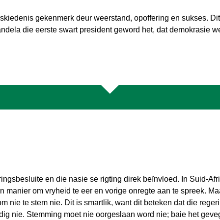
eskiedenis gekenmerk deur weerstand, opoffering en sukses. Dit 
ndela die eerste swart president geword het, dat demokrasie w
ngsbesluite en die nasie se rigting direk beïnvloed. In Suid-Afr
n manier om vryheid te eer en vorige onregte aan te spreek. M
 nie te stem nie. Dit is smartlik, want dit beteken dat die regeri
g nie. Stemming moet nie oorgeslaan word nie; baie het geveg e