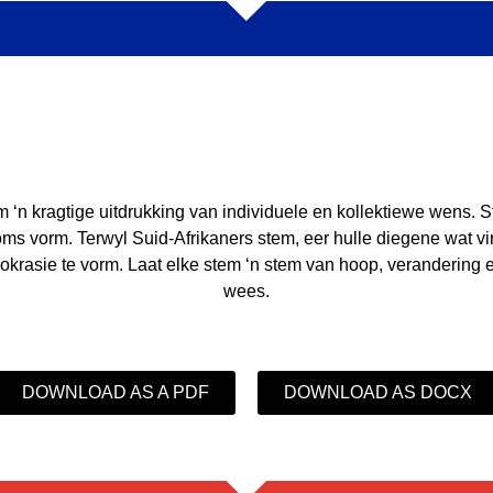
 ‘n kragtige uitdrukking van individuele en kollektiewe wens. S
oms vorm. Terwyl Suid-Afrikaners stem, eer hulle diegene wat v
krasie te vorm. Laat elke stem ‘n stem van hoop, verandering e
wees.
DOWNLOAD AS A PDF
DOWNLOAD AS DOCX